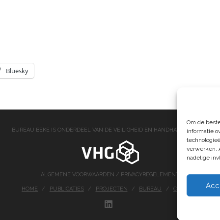
Bluesky
Om de beste
BUREAU BEKE IS ONDERDEEL VAN DE VEILIGHEID EN HANDHAVING GROEP
informatie o
technologieë
verwerken. 
nadelige in
ALGEMENE VOORWAARDEN
/
PRIVACYREGELEMENT
Acc
HOME
PUBLICATIES
PROJECTEN
BUREAU
CONTACT
LINKEDIN