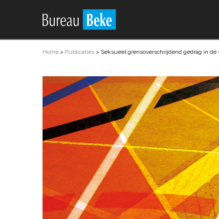
Home
>
Publicaties
>
Seksueel grensoverschrijdend gedrag in de 