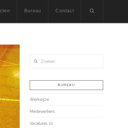
cten
Bureau
Contact
Zoeken
BUREAU
Werkwijze
Medewerkers
Vacatures (1)