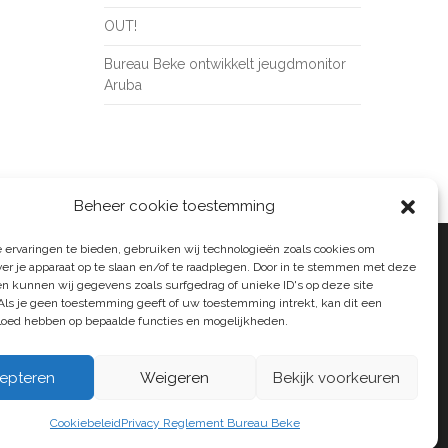
OUT!
Bureau Beke ontwikkelt jeugdmonitor
Aruba
Beheer cookie toestemming
 ervaringen te bieden, gebruiken wij technologieën zoals cookies om
ver je apparaat op te slaan en/of te raadplegen. Door in te stemmen met deze
n kunnen wij gegevens zoals surfgedrag of unieke ID's op deze site
Als je geen toestemming geeft of uw toestemming intrekt, kan dit een
vloed hebben op bepaalde functies en mogelijkheden.
epteren
Weigeren
Bekijk voorkeuren
Cookiebeleid
Privacy Reglement Bureau Beke