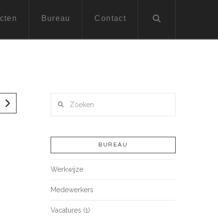
cten
Bureau
Contact
Zoeken
BUREAU
Werkwijze
Medewerkers
Vacatures (1)