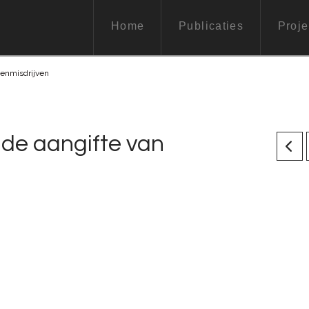
Home
Publicaties
Proje
denmisdrijven
 de aangifte van