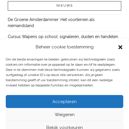
NIEUWS
De Groene Amsterdammer: Het voorterrein als
niemandsland
Cursus Wapens op school: signaleren, duiden en handelen
Beheer cookie toestemming
OUT!
Bureau Beke ontwikkelt jeugdmonitor Aruba
Om de beste ervaringen te bieden, gebruiken wij technologieën zoals
cookies om informatie over je apparaat op te slaan en/of te raadplegen.
Vacature: senior onderzoeker
Door in te stemmen met deze technologieën kunnen wij gegevens zoals
surfgedrag of unieke ID's op deze site verwerken. Als je geen
toestemming geeft of uw toestemming intrekt, kan dit een nadelige
invloed hebben op bepaalde functies en mogelijkheden.
BUREAU BEKE IS ONDERDEEL VAN DE VEILIGHEID EN HANDHAVING
Accepteren
GROEP
Weigeren
ALGEMENE VOORWAARDEN
/
PRIVACYREGELEMENT
HOME
PUBLICATIES
PROJECTEN
BUREAU
CONTACT
Bekijk voorkeuren