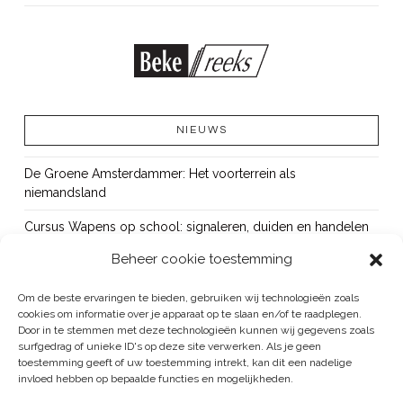
NIEUWS
De Groene Amsterdammer: Het voorterrein als
niemandsland
Cursus Wapens op school: signaleren, duiden en handelen
Beheer cookie toestemming
OUT!
Bureau Beke ontwikkelt jeugdmonitor Aruba
Om de beste ervaringen te bieden, gebruiken wij technologieën zoals
cookies om informatie over je apparaat op te slaan en/of te raadplegen.
Vacature: senior onderzoeker
Door in te stemmen met deze technologieën kunnen wij gegevens zoals
surfgedrag of unieke ID's op deze site verwerken. Als je geen
toestemming geeft of uw toestemming intrekt, kan dit een nadelige
invloed hebben op bepaalde functies en mogelijkheden.