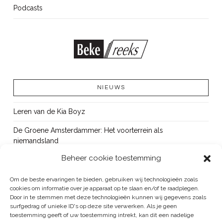
Podcasts
NIEUWS
Leren van de Kia Boyz
De Groene Amsterdammer: Het voorterrein als
niemandsland
Beheer cookie toestemming
Cursus Wapens op school: signaleren, duiden en handelen
OUT!
Om de beste ervaringen te bieden, gebruiken wij technologieën zoals
cookies om informatie over je apparaat op te slaan en/of te raadplegen.
Bureau Beke ontwikkelt jeugdmonitor Aruba
Door in te stemmen met deze technologieën kunnen wij gegevens zoals
surfgedrag of unieke ID's op deze site verwerken. Als je geen
toestemming geeft of uw toestemming intrekt, kan dit een nadelige