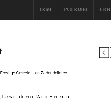
Home
Publicaties
Proje
t
Ernstige Gewelds- en Zedendelicten
, Ilse van Leiden en Manon Hardeman