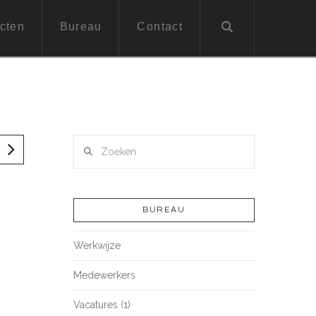
cten
Bureau
Contact
Zoeken
BUREAU
Werkwijze
Medewerkers
Vacatures (1)