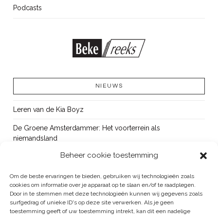
Podcasts
NIEUWS
Leren van de Kia Boyz
De Groene Amsterdammer: Het voorterrein als
niemandsland
Beheer cookie toestemming
Cursus Wapens op school: signaleren, duiden en handelen
OUT!
Om de beste ervaringen te bieden, gebruiken wij technologieën zoals
cookies om informatie over je apparaat op te slaan en/of te raadplegen.
Bureau Beke ontwikkelt jeugdmonitor Aruba
Door in te stemmen met deze technologieën kunnen wij gegevens zoals
surfgedrag of unieke ID's op deze site verwerken. Als je geen
toestemming geeft of uw toestemming intrekt, kan dit een nadelige