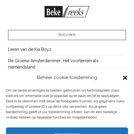
NIEUWS
Leren van de Kia Boyz
De Groene Amsterdammer: Het voorterrein als
niemandsland
Beheer cookie toestemming
Cursus Wapens op school: signaleren, duiden en handelen
OUT!
Om de beste ervaringen te bieden, gebruiken wij technologieën zoals
cookies om informatie over je apparaat op te slaan en/of te raadplegen.
Bureau Beke ontwikkelt jeugdmonitor Aruba
Door in te stemmen met deze technologieën kunnen wij gegevens zoals
surfgedrag of unieke ID's op deze site verwerken. Als je geen
toestemming geeft of uw toestemming intrekt, kan dit een nadelige
invloed hebben op bepaalde functies en mogelijkheden.
BUREAU BEKE IS ONDERDEEL VAN DE VEILIGHEID EN HANDHAVING