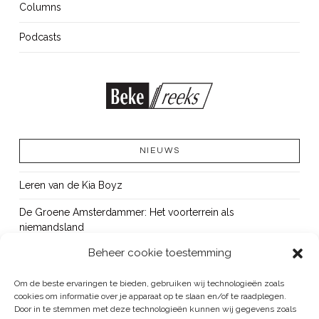
Columns
Podcasts
NIEUWS
Leren van de Kia Boyz
De Groene Amsterdammer: Het voorterrein als
niemandsland
Beheer cookie toestemming
Cursus Wapens op school: signaleren, duiden en handelen
OUT!
Om de beste ervaringen te bieden, gebruiken wij technologieën zoals
cookies om informatie over je apparaat op te slaan en/of te raadplegen.
Bureau Beke ontwikkelt jeugdmonitor Aruba
Door in te stemmen met deze technologieën kunnen wij gegevens zoals