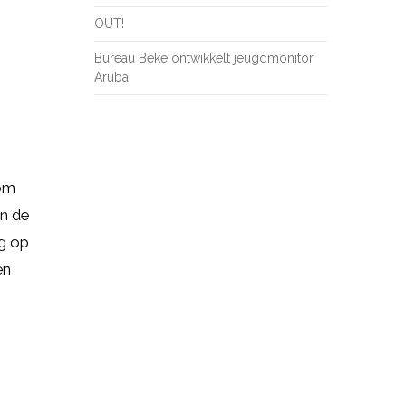
OUT!
Bureau Beke ontwikkelt jeugdmonitor
Aruba
rom
in de
ng op
en