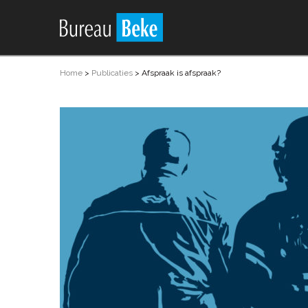
Home
>
Publicaties
>
Afspraak is afspraak?