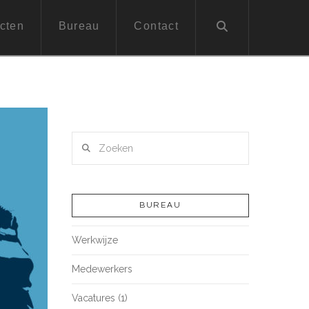
cten
Bureau
Contact
Zoeken
BUREAU
Werkwijze
Medewerkers
Vacatures (1)