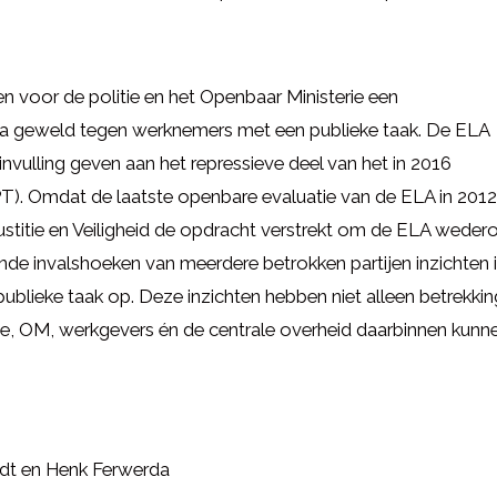
 voor de politie en het Openbaar Ministerie een
na geweld tegen werknemers met een publieke taak. De ELA
 invulling geven aan het repressieve deel van het in 2016
T). Omdat de laatste openbare evaluatie van de ELA in 2012
Justitie en Veiligheid de opdracht verstrekt om de ELA wede
lende invalshoeken van meerdere betrokken partijen inzichten 
lieke taak op. Deze inzichten hebben niet alleen betrekki
tie, OM, werkgevers én de centrale overheid daarbinnen kunn
ldt en Henk Ferwerda