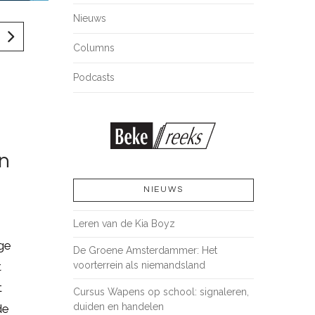
Nieuws
Columns
Podcasts
en
NIEUWS
Leren van de Kia Boyz
ge
De Groene Amsterdammer: Het
t
voorterrein als niemandsland
t
Cursus Wapens op school: signaleren,
duiden en handelen
de