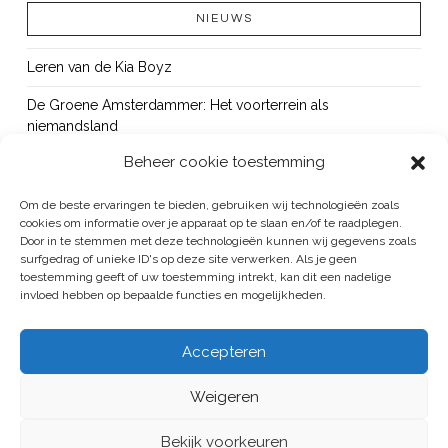
NIEUWS
Leren van de Kia Boyz
De Groene Amsterdammer: Het voorterrein als
niemandsland
Beheer cookie toestemming
Cursus Wapens op school: signaleren, duiden en handelen
OUT!
Om de beste ervaringen te bieden, gebruiken wij technologieën zoals
cookies om informatie over je apparaat op te slaan en/of te raadplegen.
Bureau Beke ontwikkelt jeugdmonitor Aruba
Door in te stemmen met deze technologieën kunnen wij gegevens zoals
surfgedrag of unieke ID's op deze site verwerken. Als je geen
toestemming geeft of uw toestemming intrekt, kan dit een nadelige
invloed hebben op bepaalde functies en mogelijkheden.
BUREAU BEKE IS ONDERDEEL VAN DE VEILIGHEID EN HANDHAVING
Accepteren
GROEP
Weigeren
ALGEMENE VOORWAARDEN
/
PRIVACYREGELEMENT
HOME
PUBLICATIES
PROJECTEN
BUREAU
CONTACT
Bekijk voorkeuren