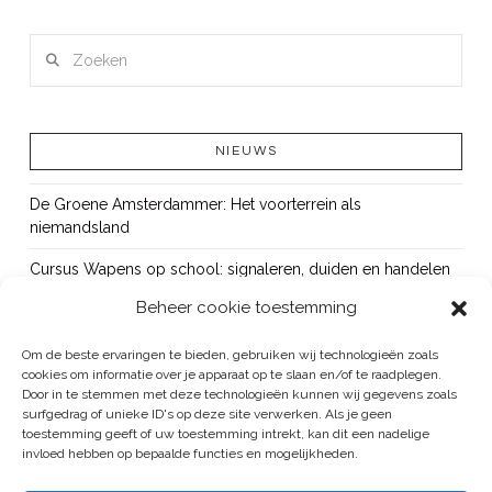
LEES MEER
Zoeken
NIEUWS
De Groene Amsterdammer: Het voorterrein als
niemandsland
Cursus Wapens op school: signaleren, duiden en handelen
Beheer cookie toestemming
OUT!
Bureau Beke ontwikkelt jeugdmonitor Aruba
Om de beste ervaringen te bieden, gebruiken wij technologieën zoals
cookies om informatie over je apparaat op te slaan en/of te raadplegen.
Vacature: senior onderzoeker
Door in te stemmen met deze technologieën kunnen wij gegevens zoals
surfgedrag of unieke ID's op deze site verwerken. Als je geen
toestemming geeft of uw toestemming intrekt, kan dit een nadelige
invloed hebben op bepaalde functies en mogelijkheden.