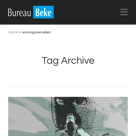
Na
Home
>
woningovervallen
Tag Archive