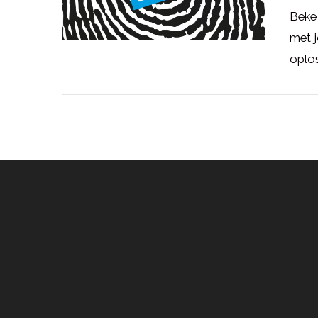
Beke 
met j
oplos
LEES MEER