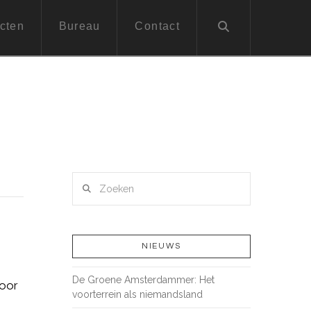
cten
Bureau
Contact
Zoeken
NIEUWS
De Groene Amsterdammer: Het
voor
voorterrein als niemandsland