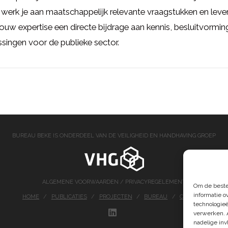
werk je aan maatschappelijk relevante vraagstukken en lever
ouw expertise een directe bijdrage aan kennis, besluitvormin
singen voor de publieke sector.
BUREAU BEKE IS ONDERDEEL VAN DE VEILIGHEID EN HANDHAVING GROEP
ALGEMENE VOORWAARDEN
/
PRIVACYREGELEMENT
Om de beste
informatie o
HOME
PUBLICATIES
PROJECTEN
BUREAU
CONTACT
technologieë
verwerken. 
LINKEDIN
nadelige in