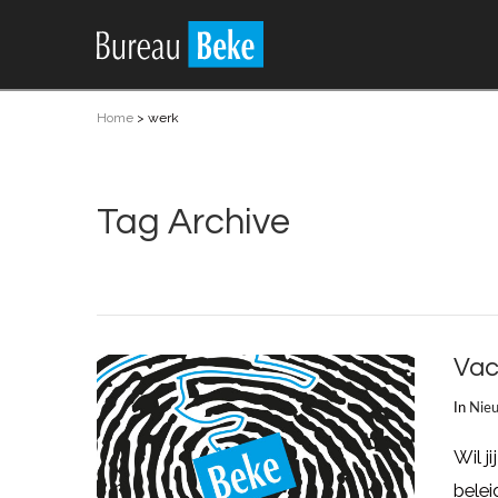
Home
>
werk
Tag Archive
Vac
In
Nie
Wil j
belei