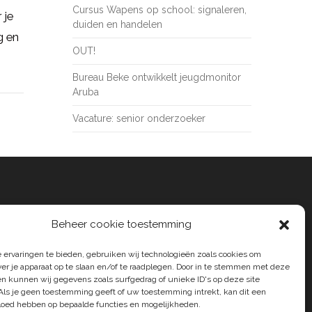
Cursus Wapens op school: signaleren,
 je
duiden en handelen
g en
OUT!
Bureau Beke ontwikkelt jeugdmonitor
Aruba
Vacature: senior onderzoeker
Beheer cookie toestemming
 ervaringen te bieden, gebruiken wij technologieën zoals cookies om
ver je apparaat op te slaan en/of te raadplegen. Door in te stemmen met deze
n kunnen wij gegevens zoals surfgedrag of unieke ID's op deze site
Als je geen toestemming geeft of uw toestemming intrekt, kan dit een
vloed hebben op bepaalde functies en mogelijkheden.