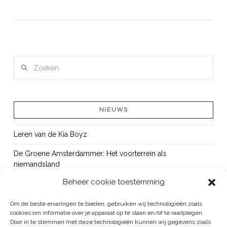
Zoeken
NIEUWS
LEES MEER
Leren van de Kia Boyz
De Groene Amsterdammer: Het voorterrein als
niemandsland
Beheer cookie toestemming
Cursus Wapens op school: signaleren, duiden en handelen
OUT!
Om de beste ervaringen te bieden, gebruiken wij technologieën zoals
cookies om informatie over je apparaat op te slaan en/of te raadplegen.
Bureau Beke ontwikkelt jeugdmonitor Aruba
Door in te stemmen met deze technologieën kunnen wij gegevens zoals