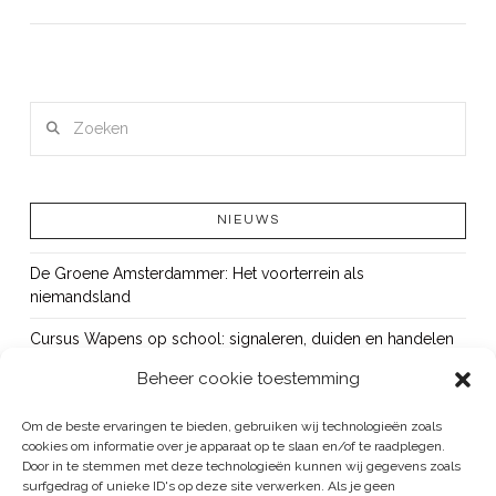
LEES MEER
Zoeken
NIEUWS
De Groene Amsterdammer: Het voorterrein als
niemandsland
Cursus Wapens op school: signaleren, duiden en handelen
Beheer cookie toestemming
OUT!
Bureau Beke ontwikkelt jeugdmonitor Aruba
Om de beste ervaringen te bieden, gebruiken wij technologieën zoals
cookies om informatie over je apparaat op te slaan en/of te raadplegen.
Vacature: senior onderzoeker
Door in te stemmen met deze technologieën kunnen wij gegevens zoals
surfgedrag of unieke ID's op deze site verwerken. Als je geen