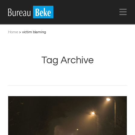
Na
Home
>
victim blaming
Tag Archive