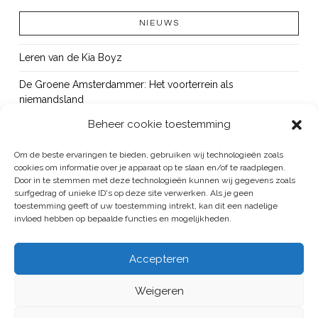
NIEUWS
Leren van de Kia Boyz
De Groene Amsterdammer: Het voorterrein als
niemandsland
Beheer cookie toestemming
Cursus Wapens op school: signaleren, duiden en handelen
OUT!
Om de beste ervaringen te bieden, gebruiken wij technologieën zoals
cookies om informatie over je apparaat op te slaan en/of te raadplegen.
Bureau Beke ontwikkelt jeugdmonitor Aruba
Door in te stemmen met deze technologieën kunnen wij gegevens zoals
surfgedrag of unieke ID's op deze site verwerken. Als je geen
toestemming geeft of uw toestemming intrekt, kan dit een nadelige
invloed hebben op bepaalde functies en mogelijkheden.
BUREAU BEKE IS ONDERDEEL VAN DE VEILIGHEID EN HANDHAVING
Accepteren
GROEP
Weigeren
ALGEMENE VOORWAARDEN
/
PRIVACYREGELEMENT