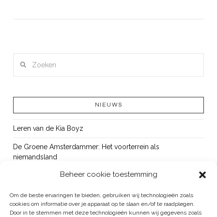
Zoeken
LEES MEER
NIEUWS
Leren van de Kia Boyz
De Groene Amsterdammer: Het voorterrein als
niemandsland
Beheer cookie toestemming
Cursus Wapens op school: signaleren, duiden en handelen
OUT!
Om de beste ervaringen te bieden, gebruiken wij technologieën zoals
cookies om informatie over je apparaat op te slaan en/of te raadplegen.
Bureau Beke ontwikkelt jeugdmonitor Aruba
Door in te stemmen met deze technologieën kunnen wij gegevens zoals