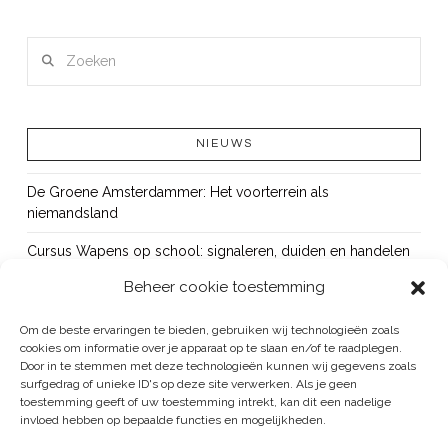
Zoeken
LEES MEER
NIEUWS
De Groene Amsterdammer: Het voorterrein als
niemandsland
Cursus Wapens op school: signaleren, duiden en handelen
Beheer cookie toestemming
OUT!
Bureau Beke ontwikkelt jeugdmonitor Aruba
Om de beste ervaringen te bieden, gebruiken wij technologieën zoals
cookies om informatie over je apparaat op te slaan en/of te raadplegen.
Vacature: senior onderzoeker
Door in te stemmen met deze technologieën kunnen wij gegevens zoals
surfgedrag of unieke ID's op deze site verwerken. Als je geen
toestemming geeft of uw toestemming intrekt, kan dit een nadelige
invloed hebben op bepaalde functies en mogelijkheden.