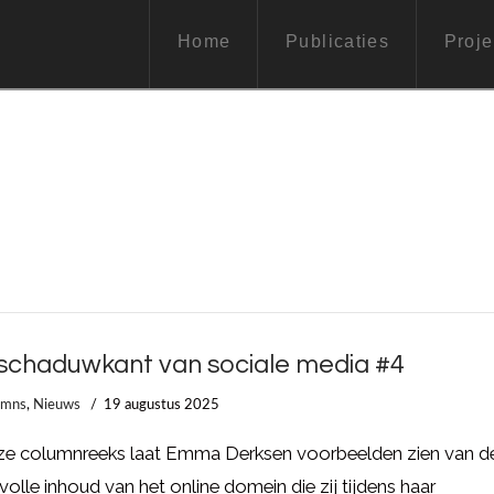
Home
Publicaties
Proje
schaduwkant van sociale media #4
umns
,
Nieuws
19 augustus 2025
eze columnreeks laat Emma Derksen voorbeelden zien van d
ovolle inhoud van het online domein die zij tijdens haar