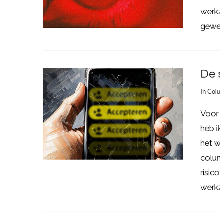
werkz
gewel
De 
In
Col
Voor 
heb i
het w
colum
LEES MEER
risic
werk