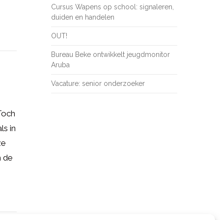
Cursus Wapens op school: signaleren,
duiden en handelen
OUT!
Bureau Beke ontwikkelt jeugdmonitor
Aruba
Vacature: senior onderzoeker
 Toch
ls in
ze
n de