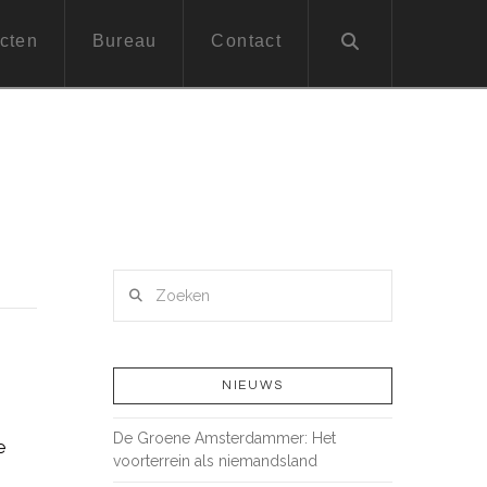
cten
Bureau
Contact
Zoeken
NIEUWS
De Groene Amsterdammer: Het
e
voorterrein als niemandsland