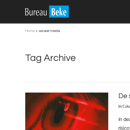
Home
>
sociale media
Tag Archive
De 
In
Col
In d
risic