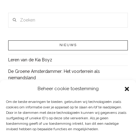
Zoeken
LEES MEER
NIEUWS
Leren van de Kia Boyz
De Groene Amsterdammer: Het voorterrein als
niemandsland
Beheer cookie toestemming
Cursus Wapens op school: signaleren, duiden en handelen
OUT!
Om de beste ervaringen te bieden, gebruiken wij technologieën zoals
cookies om informatie over je apparaat op te slaan en/of te raadplegen.
Bureau Beke ontwikkelt jeugdmonitor Aruba
Door in te stemmen met deze technologieën kunnen wij gegevens zoals
surfgedrag of unieke ID's op deze site verwerken. Als je geen
toestemming geeft of uw toestemming intrekt, kan dit een nadelige
invloed hebben op bepaalde functies en mogelijkheden.