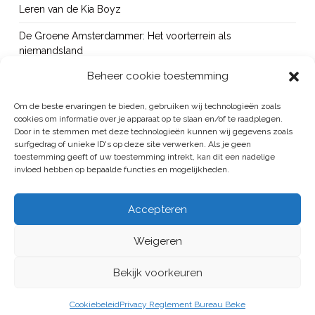
Leren van de Kia Boyz
De Groene Amsterdammer: Het voorterrein als
niemandsland
Beheer cookie toestemming
Cursus Wapens op school: signaleren, duiden en handelen
OUT!
Om de beste ervaringen te bieden, gebruiken wij technologieën zoals
cookies om informatie over je apparaat op te slaan en/of te raadplegen.
Bureau Beke ontwikkelt jeugdmonitor Aruba
Door in te stemmen met deze technologieën kunnen wij gegevens zoals
surfgedrag of unieke ID's op deze site verwerken. Als je geen
toestemming geeft of uw toestemming intrekt, kan dit een nadelige
invloed hebben op bepaalde functies en mogelijkheden.
BUREAU BEKE IS ONDERDEEL VAN DE VEILIGHEID EN HANDHAVING
Accepteren
GROEP
Weigeren
ALGEMENE VOORWAARDEN
/
PRIVACYREGELEMENT
HOME
PUBLICATIES
PROJECTEN
BUREAU
CONTACT
Bekijk voorkeuren
LINKEDIN
Cookiebeleid
Privacy Reglement Bureau Beke