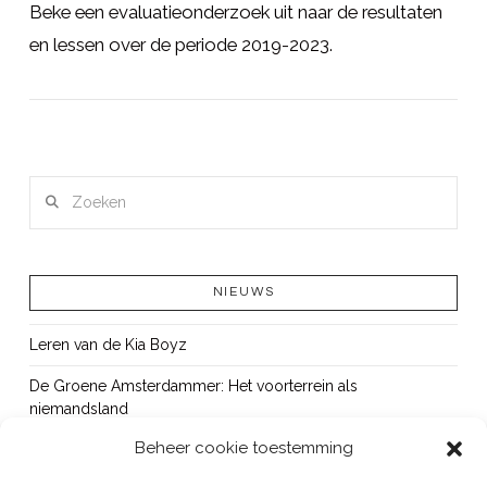
Beke een evaluatieonderzoek uit naar de resultaten
en lessen over de periode 2019-2023.
LEES MEER
Zoeken
NIEUWS
Leren van de Kia Boyz
De Groene Amsterdammer: Het voorterrein als
niemandsland
Beheer cookie toestemming
Cursus Wapens op school: signaleren, duiden en handelen