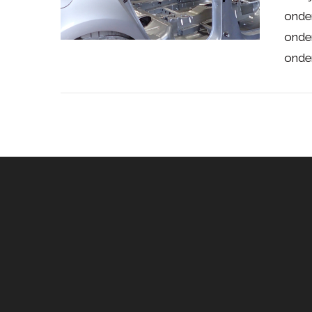
onde
onder
onder
LEES MEER