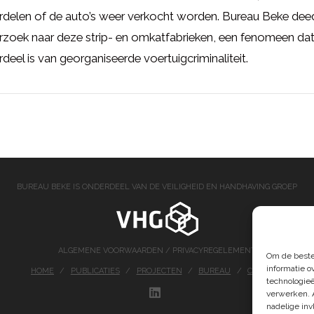
rdelen of de auto’s weer verkocht worden. Bureau Beke dee
zoek naar deze strip- en omkatfabrieken, een fenomeen da
deel is van georganiseerde voertuigcriminaliteit.
BUREAU BEKE IS ONDERDEEL VAN DE VEILIGHEID EN HANDHAVING GROEP
ALGEMENE VOORWAARDEN
/
PRIVACYREGELEMENT
Om de beste
informatie o
HOME
PUBLICATIES
PROJECTEN
BUREAU
CONTACT
technologieë
verwerken. 
LINKEDIN
nadelige in