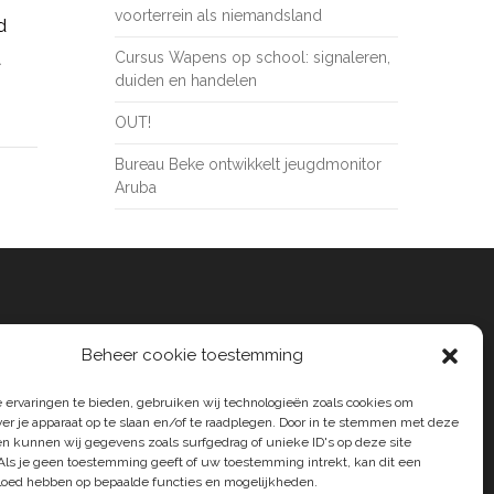
voorterrein als niemandsland
d
t
Cursus Wapens op school: signaleren,
duiden en handelen
OUT!
Bureau Beke ontwikkelt jeugdmonitor
Aruba
Beheer cookie toestemming
 ervaringen te bieden, gebruiken wij technologieën zoals cookies om
ver je apparaat op te slaan en/of te raadplegen. Door in te stemmen met deze
n kunnen wij gegevens zoals surfgedrag of unieke ID's op deze site
Als je geen toestemming geeft of uw toestemming intrekt, kan dit een
vloed hebben op bepaalde functies en mogelijkheden.