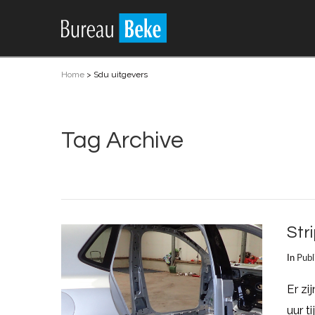
Home
>
Sdu uitgevers
Tag Archive
Str
In
Publ
Er zi
uur t