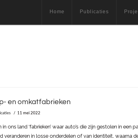
Home
Publicaties
Proje
ip- en omkatfabrieken
icaties
11 mei 2022
jn in ons land ‘fabrieken’ waar auto’s die zijn gestolen in een p
ijd veranderen in losse onderdelen of van identiteit, waarna d