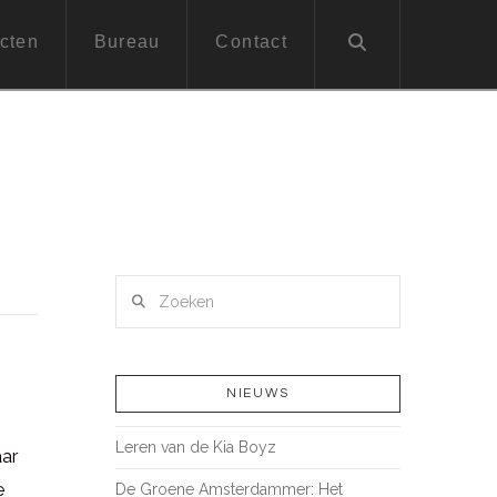
cten
Bureau
Contact
Zoeken
NIEUWS
Leren van de Kia Boyz
aar
e
De Groene Amsterdammer: Het