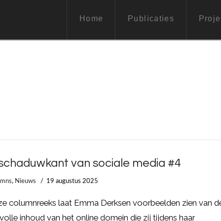
Home
Publicaties
Proje
schaduwkant van sociale media #4
umns
,
Nieuws
19 augustus 2025
eze columnreeks laat Emma Derksen voorbeelden zien van d
ovolle inhoud van het online domein die zij tijdens haar