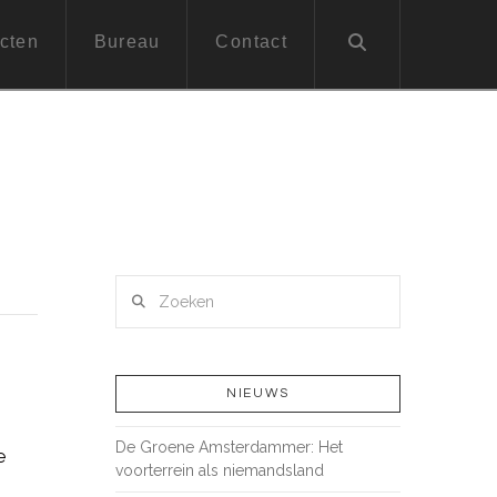
cten
Bureau
Contact
Zoeken
NIEUWS
De Groene Amsterdammer: Het
e
voorterrein als niemandsland