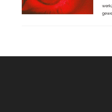
werkz
gewel
LEES MEER