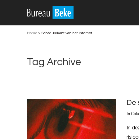
Home
>
Schaduwkant van het internet
Tag Archive
De 
In
Col
In d
risic