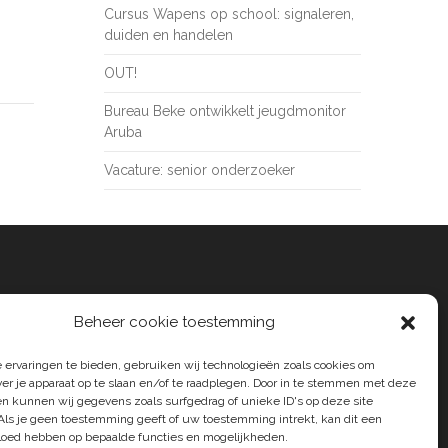
Cursus Wapens op school: signaleren,
duiden en handelen
OUT!
Bureau Beke ontwikkelt jeugdmonitor
Aruba
Vacature: senior onderzoeker
Beheer cookie toestemming
 ervaringen te bieden, gebruiken wij technologieën zoals cookies om
ver je apparaat op te slaan en/of te raadplegen. Door in te stemmen met deze
n kunnen wij gegevens zoals surfgedrag of unieke ID's op deze site
Als je geen toestemming geeft of uw toestemming intrekt, kan dit een
vloed hebben op bepaalde functies en mogelijkheden.