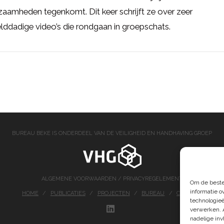
aamheden tegenkomt. Dit keer schrijft ze over zeer
ddadige video’s die rondgaan in groepschats.
BUREAU BEKE IS ONDERDEEL VAN DE VEILIGHEID EN HANDHAVING GROEP
ALGEMENE VOORWAARDEN
/
PRIVACYREGELEMENT
Om de beste
informatie o
HOME
PUBLICATIES
PROJECTEN
BUREAU
CONTACT
technologieë
verwerken. 
LINKEDIN
nadelige in