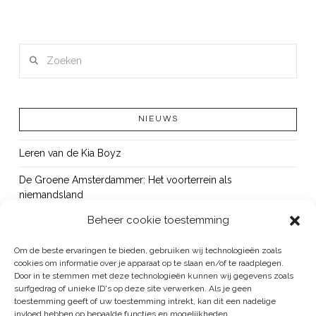
LEES MEER
Zoeken
NIEUWS
Leren van de Kia Boyz
De Groene Amsterdammer: Het voorterrein als
niemandsland
Beheer cookie toestemming
Cursus Wapens op school: signaleren, duiden en handelen
OUT!
Om de beste ervaringen te bieden, gebruiken wij technologieën zoals
cookies om informatie over je apparaat op te slaan en/of te raadplegen.
Bureau Beke ontwikkelt jeugdmonitor Aruba
Door in te stemmen met deze technologieën kunnen wij gegevens zoals
surfgedrag of unieke ID's op deze site verwerken. Als je geen
toestemming geeft of uw toestemming intrekt, kan dit een nadelige
invloed hebben op bepaalde functies en mogelijkheden.