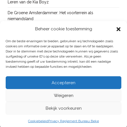
Leren van de Kia Boyz
De Groene Amsterdammer: Het voorterrein als
niemandsland
Beheer cookie toestemming
Cursus Wapens op school: signaleren, duiden en handelen
OUT!
Om de beste ervaringen te bieden, gebruiken wij technologieën zoals
cookies om informatie over je apparaat op te slaan en/of te raadplegen.
Bureau Beke ontwikkelt jeugdmonitor Aruba
Door in te stemmen met deze technologieën kunnen wij gegevens zoals
surfgedrag of unieke ID's op deze site verwerken. Als je geen
toestemming geeft of uw toestemming intrekt, kan dit een nadelige
invloed hebben op bepaalde functies en mogelijkheden.
BUREAU BEKE IS ONDERDEEL VAN DE VEILIGHEID EN HANDHAVING
Accepteren
GROEP
Weigeren
ALGEMENE VOORWAARDEN
/
PRIVACYREGELEMENT
HOME
PUBLICATIES
PROJECTEN
BUREAU
CONTACT
Bekijk voorkeuren
LINKEDIN
Cookiebeleid
Privacy Reglement Bureau Beke