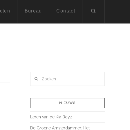
cten
Bureau
Contact
Zoeken
e
NIEUWS
Leren van de Kia Boyz
De Groene Amsterdammer: Het