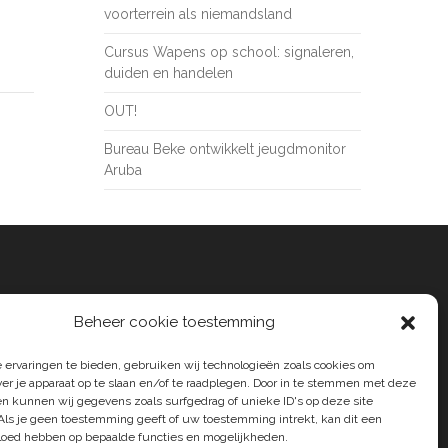
voorterrein als niemandsland
Cursus Wapens op school: signaleren,
duiden en handelen
OUT!
Bureau Beke ontwikkelt jeugdmonitor
Aruba
Beheer cookie toestemming
 ervaringen te bieden, gebruiken wij technologieën zoals cookies om
ver je apparaat op te slaan en/of te raadplegen. Door in te stemmen met deze
n kunnen wij gegevens zoals surfgedrag of unieke ID's op deze site
Als je geen toestemming geeft of uw toestemming intrekt, kan dit een
vloed hebben op bepaalde functies en mogelijkheden.