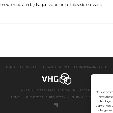
en we mee aan bijdragen voor radio, televisie en krant.
BUREAU BEKE IS ONDERDEEL VAN DE VEILIGHEID EN HANDHAVING GROEP
ALGEMENE VOORWAARDEN
/
PRIVACYREGELEMENT
Om de beste
informatie o
HOME
PUBLICATIES
PROJECTEN
BUREAU
CONTACT
technologieë
verwerken. 
LINKEDIN
nadelige in