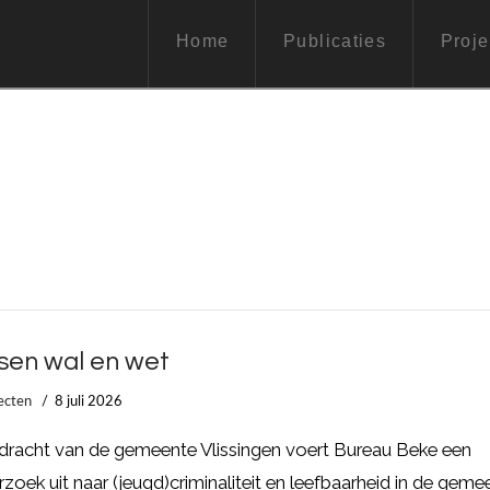
Home
Publicaties
Proje
sen wal en wet
ecten
8 juli 2026
dracht van de gemeente Vlissingen voert Bureau Beke een
zoek uit naar (jeugd)criminaliteit en leefbaarheid in de geme