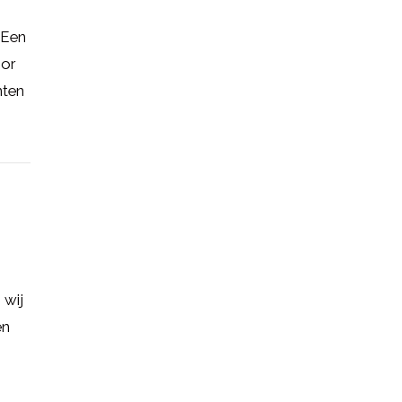
 Een
oor
nten
 wij
en