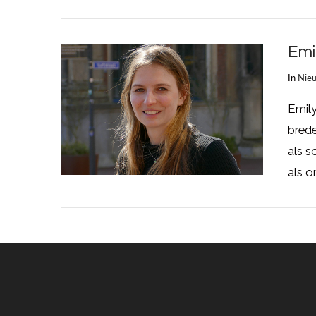
Emi
In
Nie
Emily
brede
als s
LEES MEER
als o