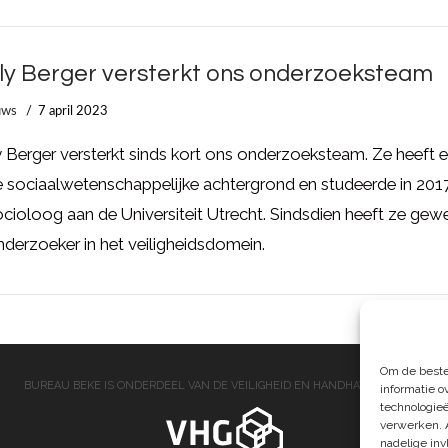
ly Berger versterkt ons onderzoeksteam
uws
7 april 2023
 Berger versterkt sinds kort ons onderzoeksteam. Ze heeft 
 sociaalwetenschappelijke achtergrond en studeerde in 201
ocioloog aan de Universiteit Utrecht. Sindsdien heeft ze gew
nderzoeker in het veiligheidsdomein.
Om de beste
BUREAU BEKE IS ONDERDEEL VAN DE VEILIGHEID EN HANDHAVING GROEP
informatie o
technologieë
verwerken. 
nadelige in