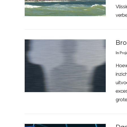
Vliss
verbe
Bro
In
Proj
Hoew
inzi
uitv
exces
LEES MEER
grote