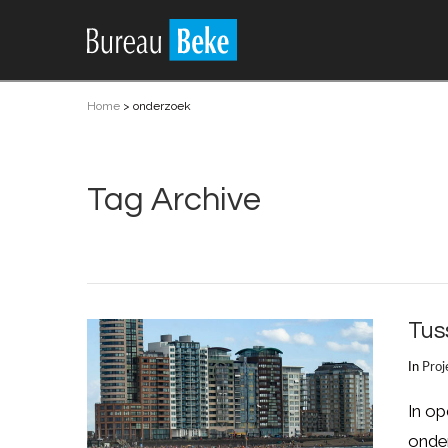
Home
>
onderzoek
Tag Archive
Tus
In
Proj
In op
onder