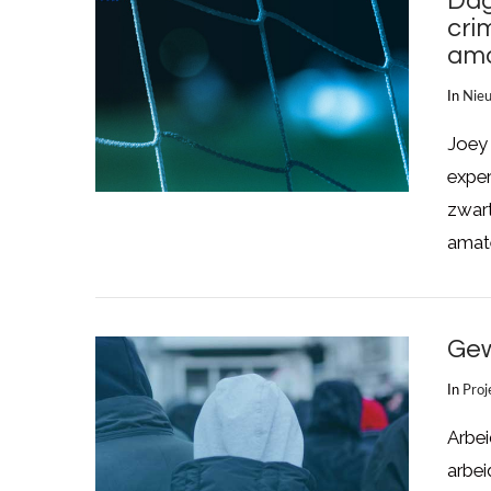
Dag
cri
ama
In
Nie
Joey
LEES MEER
exper
zwart
amat
Gew
In
Proj
Arbei
arbei