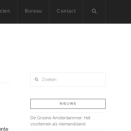
cten
Bureau
Contact
Zoeken
NIEUWS
De Groene Amsterdammer: Het
voorterrein als niemandsland
ente