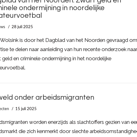
blad van het Noorden: Zwart geld en
minele ondermijning in noordelijke
teurvoetbal
uws
28 juli 2025
 Wolsink is door het Dagblad van het Noorden gevraagd om 
tise te delen naar aanleiding van hun recente onderzoek naa
 geld en criminele ondermijning in het noordelijke
eurvoetbal.
eld onder arbeidsmigranten
ecten
15 juli 2025
dsmigranten worden enerzijds als slachtoffers gezien van ee
dsmarkt die zich kenmerkt door slechte arbeidsomstandigh