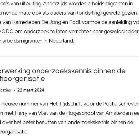
sico’s van uitbuiting. Anderzijds worden arbeidsmigranten in
emende mate ook als daders van (onderling) geweld gezien.
e van Kamerleden De Jong en Podt vormde de aanleiding v
WODC om onderzoek te laten verrichten naar geweldsincide
 arbeidsmigranten in Nederland.
rwerking onderzoekskennis binnen de
itieorganisatie
icaties
22 maart 2024
t nieuwe nummer van Het Tijdschrift voor de Politie schreven
n met Harry van Vliet van de Hogeschool van Amsterdam e
el over het beter benutten van onderzoekskennis binnen de
ieorganisatie.