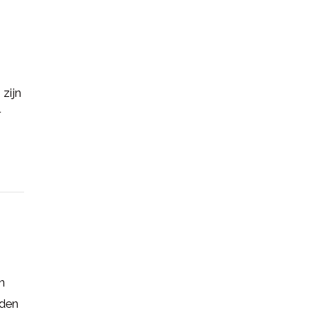
zijn
r
n
eden