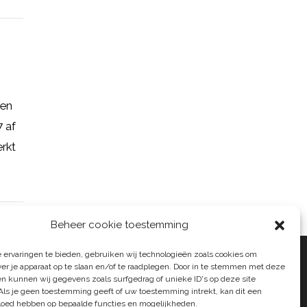
een
7 af
erkt
Beheer cookie toestemming
 ervaringen te bieden, gebruiken wij technologieën zoals cookies om
ver je apparaat op te slaan en/of te raadplegen. Door in te stemmen met deze
n kunnen wij gegevens zoals surfgedrag of unieke ID's op deze site
Als je geen toestemming geeft of uw toestemming intrekt, kan dit een
vloed hebben op bepaalde functies en mogelijkheden.