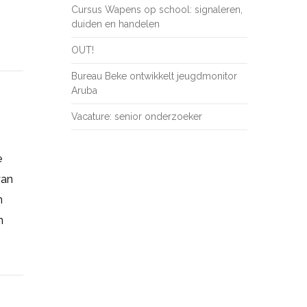
Cursus Wapens op school: signaleren,
duiden en handelen
OUT!
Bureau Beke ontwikkelt jeugdmonitor
Aruba
Vacature: senior onderzoeker
e
van
n
n