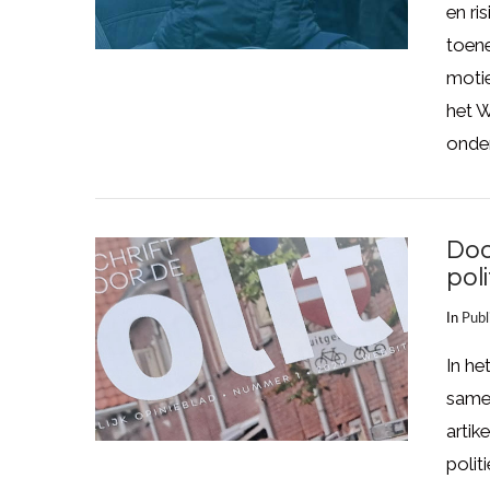
LEES MEER
en ri
toen
moti
het 
onder
Doo
pol
In
Publ
LEES MEER
In he
same
artik
polit