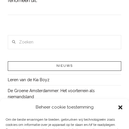
fenomeen uit.
LEES MEER
Zoeken
NIEUWS
Leren van de Kia Boyz
De Groene Amsterdammer: Het voorterrein als
niemandsland
Beheer cookie toestemming
Cursus Wapens op school: signaleren, duiden en handelen
OUT!
Om de beste ervaringen te bieden, gebruiken wij technologieën zoals
cookies om informatie over je apparaat op te slaan en/of te raadplegen.