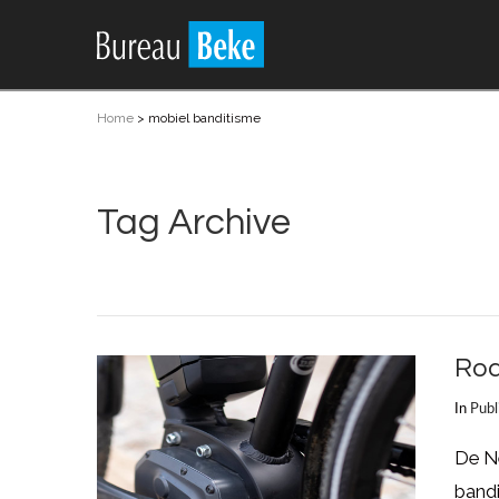
Home
>
mobiel banditisme
Tag Archive
Roa
In
Publ
De N
bandi