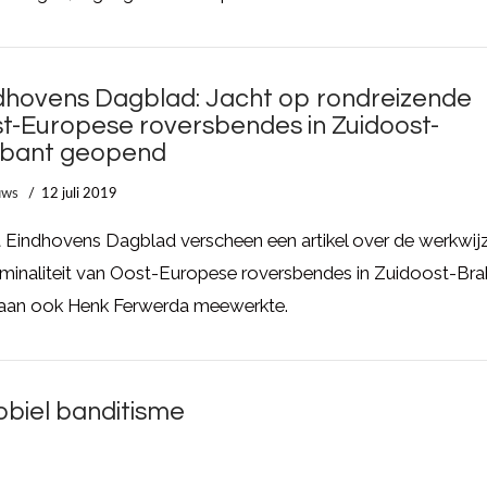
dhovens Dagblad: Jacht op rondreizende
t-Europese roversbendes in Zuidoost-
bant geopend
uws
12 juli 2019
t Eindhovens Dagblad verscheen een artikel over de werkwij
iminaliteit van Oost-Europese roversbendes in Zuidoost-Br
aan ook Henk Ferwerda meewerkte.
obiel banditisme