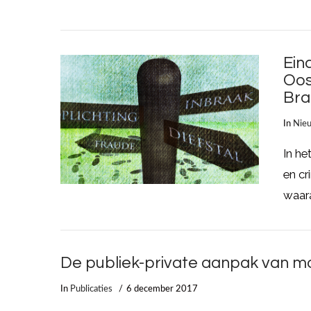
Ein
Oos
Bra
In
Nie
In he
en cr
LEES MEER
waar
De publiek-private aanpak van m
In
Publicaties
6 december 2017