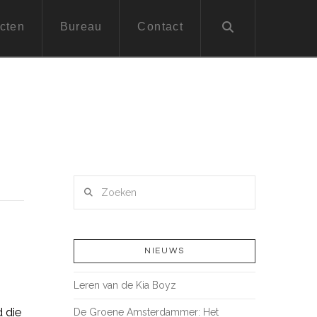
cten
Bureau
Contact
Zoeken
NIEUWS
Leren van de Kia Boyz
d die
De Groene Amsterdammer: Het