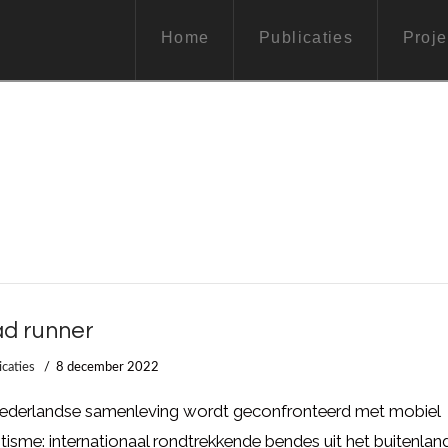
Home
Publicaties
Proje
d runner
icaties
8 december 2022
ederlandse samenleving wordt geconfronteerd met mobiel
tisme: internationaal rondtrekkende bendes uit het buitenlan