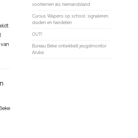
voorterrein als niemandsland
n
Cursus Wapens op school: signaleren,
duiden en handelen
eldt
OUT!
t
 van
Bureau Beke ontwikkelt jeugdmonitor
Aruba
en
 Beke