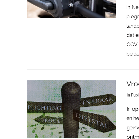
in Ne
plege
landb
dat e
CCV 
beide
Vro
In
Publ
LEES MEER
In o
en he
geïnv
ontm