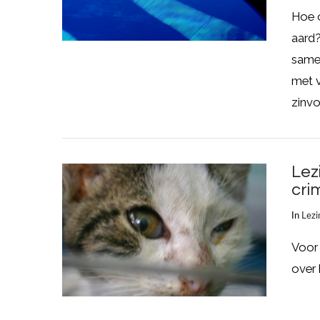
Hoe o
aard?
samen
met v
zinvol
Lez
cri
In
Lezi
LEES MEER
Voor 
over