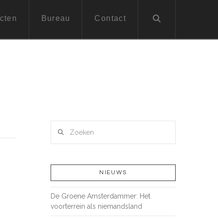
cten
Bureau
Contact
Zoeken
NIEUWS
De Groene Amsterdammer: Het
voorterrein als niemandsland