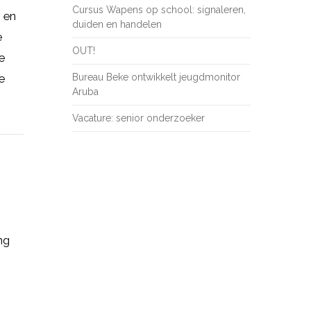
Cursus Wapens op school: signaleren,
g en
duiden en handelen
e
OUT!
e
Bureau Beke ontwikkelt jeugdmonitor
ie
Aruba
Vacature: senior onderzoeker
ng