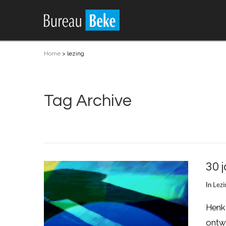
Home
>
lezing
Tag Archive
30 
In
Lezi
Henk 
ontwi