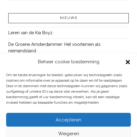
NIEUWS
LEES MEER
Leren van de Kia Boyz
De Groene Amsterdammer: Het voorterrein als
niemandsland
Beheer cookie toestemming
Cursus Wapens op school: signaleren, duiden en handelen
OUT!
Om de beste ervaringen te bieden, gebruiken wij technologieën zoals
cookies om informatie over je apparaat op te slaan en/of te raadplegen.
Bureau Beke ontwikkelt jeugdmonitor Aruba
Door in te stemmen met deze technologieën kunnen wij gegevens zoals
surfgedrag of unieke ID's op deze site verwerken. Als je geen
toestemming geeft of uw toestemming intrekt, kan dit een nadelige
invloed hebben op bepaalde functies en mogelijkheden.
BUREAU BEKE IS ONDERDEEL VAN DE VEILIGHEID EN HANDHAVING
Accepteren
GROEP
Weigeren