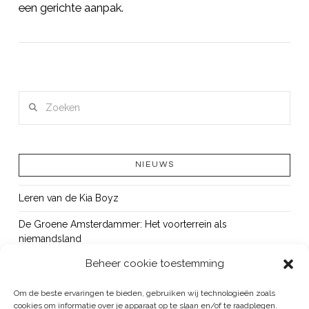
een gerichte aanpak.
LEES MEER
Zoeken
NIEUWS
Leren van de Kia Boyz
De Groene Amsterdammer: Het voorterrein als
niemandsland
Beheer cookie toestemming
Cursus Wapens op school: signaleren, duiden en handelen
OUT!
Om de beste ervaringen te bieden, gebruiken wij technologieën zoals
cookies om informatie over je apparaat op te slaan en/of te raadplegen.