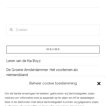
LEES MEER
Zoeken
NIEUWS
Leren van de Kia Boyz
De Groene Amsterdammer: Het voorterrein als
niemandsland
Beheer cookie toestemming
Cursus Wapens op school: signaleren, duiden en handelen
OUT!
Om de beste ervaringen te bieden, gebruiken wij technologieën zoals
cookies om informatie over je apparaat op te slaan en/of te raadplegen.
Bureau Beke ontwikkelt jeugdmonitor Aruba
Door in te stemmen met deze technologieën kunnen wij gegevens zoals