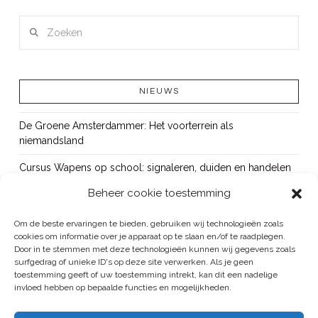
Zoeken
NIEUWS
De Groene Amsterdammer: Het voorterrein als
niemandsland
Cursus Wapens op school: signaleren, duiden en handelen
Beheer cookie toestemming
OUT!
Bureau Beke ontwikkelt jeugdmonitor Aruba
Om de beste ervaringen te bieden, gebruiken wij technologieën zoals
cookies om informatie over je apparaat op te slaan en/of te raadplegen.
Vacature: senior onderzoeker
Door in te stemmen met deze technologieën kunnen wij gegevens zoals
surfgedrag of unieke ID's op deze site verwerken. Als je geen
toestemming geeft of uw toestemming intrekt, kan dit een nadelige
invloed hebben op bepaalde functies en mogelijkheden.
BUREAU BEKE IS ONDERDEEL VAN DE VEILIGHEID EN HANDHAVING