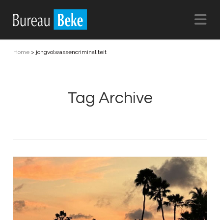
Na
Home
>
jongvolwassencriminaliteit
Tag Archive