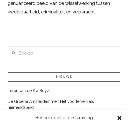
genuanceerd beeld van de wisselwerking tussen
kwetsbaarheid, criminaliteit en veerkracht.
LEES MEER
Zoeken
NIEUWS
Leren van de Kia Boyz
De Groene Amsterdammer: Het voorterrein als
niemandsland
Beheer cookie toestemming
Cursus Wapens op school: signaleren, duiden en handelen