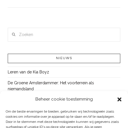
LEES MEER
Zoeken
NIEUWS
Leren van de Kia Boyz
De Groene Amsterdammer: Het voorterrein als
niemandsland
Beheer cookie toestemming
Cursus Wapens op school: signaleren, duiden en handelen
OUT!
Om de beste ervaringen te bieden, gebruiken wij technologieën zoals
cookies om informatie over je apparaat op te slaan en/of te raadplegen.
Bureau Beke ontwikkelt jeugdmonitor Aruba
Door in te stemmen met deze technologieën kunnen wij gegevens zoals
surfgedrag of unieke ID's op deze site verwerken. Als je geen