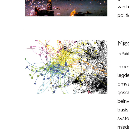
van h
polit
Mis
In
Publ
In e
legde
omvan
gesc
LEES MEER
beïn
basi
syst
misd