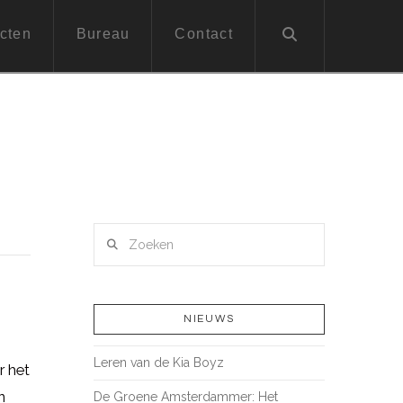
cten
Bureau
Contact
Zoeken
NIEUWS
Leren van de Kia Boyz
r het
n
De Groene Amsterdammer: Het