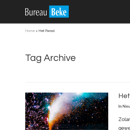
Home
>
Het Parool
Tag Archive
Het
In
Nie
Zolan
gewel