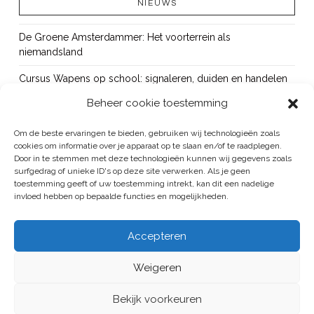
NIEUWS
De Groene Amsterdammer: Het voorterrein als
niemandsland
Cursus Wapens op school: signaleren, duiden en handelen
Beheer cookie toestemming
OUT!
Bureau Beke ontwikkelt jeugdmonitor Aruba
Om de beste ervaringen te bieden, gebruiken wij technologieën zoals
cookies om informatie over je apparaat op te slaan en/of te raadplegen.
Vacature: senior onderzoeker
Door in te stemmen met deze technologieën kunnen wij gegevens zoals
surfgedrag of unieke ID's op deze site verwerken. Als je geen
toestemming geeft of uw toestemming intrekt, kan dit een nadelige
invloed hebben op bepaalde functies en mogelijkheden.
BUREAU BEKE IS ONDERDEEL VAN DE VEILIGHEID EN HANDHAVING
Accepteren
GROEP
Weigeren
ALGEMENE VOORWAARDEN
/
PRIVACYREGELEMENT
HOME
PUBLICATIES
PROJECTEN
BUREAU
CONTACT
Bekijk voorkeuren