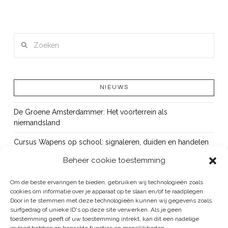
Zoeken
NIEUWS
De Groene Amsterdammer: Het voorterrein als
niemandsland
Cursus Wapens op school: signaleren, duiden en handelen
Beheer cookie toestemming
OUT!
Bureau Beke ontwikkelt jeugdmonitor Aruba
Om de beste ervaringen te bieden, gebruiken wij technologieën zoals
cookies om informatie over je apparaat op te slaan en/of te raadplegen.
Vacature: senior onderzoeker
Door in te stemmen met deze technologieën kunnen wij gegevens zoals
surfgedrag of unieke ID's op deze site verwerken. Als je geen
toestemming geeft of uw toestemming intrekt, kan dit een nadelige