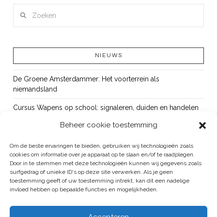
Zoeken
NIEUWS
De Groene Amsterdammer: Het voorterrein als
niemandsland
Cursus Wapens op school: signaleren, duiden en handelen
Beheer cookie toestemming
OUT!
Bureau Beke ontwikkelt jeugdmonitor Aruba
Om de beste ervaringen te bieden, gebruiken wij technologieën zoals
cookies om informatie over je apparaat op te slaan en/of te raadplegen.
Vacature: senior onderzoeker
Door in te stemmen met deze technologieën kunnen wij gegevens zoals
surfgedrag of unieke ID's op deze site verwerken. Als je geen
toestemming geeft of uw toestemming intrekt, kan dit een nadelige
invloed hebben op bepaalde functies en mogelijkheden.
BUREAU BEKE IS ONDERDEEL VAN DE VEILIGHEID EN HANDHAVING
Accepteren
GROEP