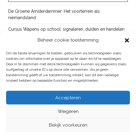
De Groene Amsterdammer: Het voorterrein als
niemandsland
Cursus Wapens op school: signaleren, duiden en handelen
Beheer cookie toestemming
OUT!
Bureau Beke ontwikkelt jeugdmonitor Aruba
Om de beste ervaringen te bieden, gebruiken wij technologieën zoals
cookies om informatie over je apparaat op te slaan en/of te raadplegen.
Vacature: senior onderzoeker
Door in te stemmen met deze technologieën kunnen wij gegevens zoals
surfgedrag of unieke ID's op deze site verwerken. Als je geen
toestemming geeft of uw toestemming intrekt, kan dit een nadelige
invloed hebben op bepaalde functies en mogelijkheden.
BUREAU BEKE IS ONDERDEEL VAN DE VEILIGHEID EN HANDHAVING
Accepteren
GROEP
Weigeren
ALGEMENE VOORWAARDEN
/
PRIVACYREGELEMENT
HOME
PUBLICATIES
PROJECTEN
BUREAU
CONTACT
Bekijk voorkeuren