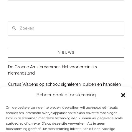
LEES MEER
Zoeken
NIEUWS
De Groene Amsterdammer: Het voorterrein als
niemandsland
Cursus Wapens op school: signaleren, duiden en handelen
Beheer cookie toestemming
OUT!
Bureau Beke ontwikkelt jeugdmonitor Aruba
Om de beste ervaringen te bieden, gebruiken wij technologieën zoals
cookies om informatie over je apparaat op te slaan en/of te raadplegen.
Vacature: senior onderzoeker
Door in te stemmen met deze technologieën kunnen wij gegevens zoals
surfgedrag of unieke ID's op deze site verwerken. Als je geen
toestemming geeft of uw toestemming intrekt, kan dit een nadelige