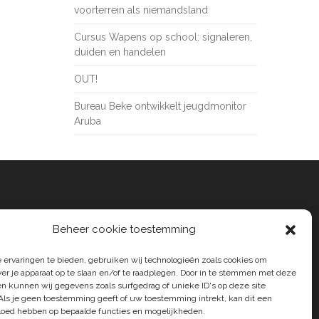
voorterrein als niemandsland
Cursus Wapens op school: signaleren,
duiden en handelen
OUT!
Bureau Beke ontwikkelt jeugdmonitor
Aruba
Beheer cookie toestemming
 ervaringen te bieden, gebruiken wij technologieën zoals cookies om
ver je apparaat op te slaan en/of te raadplegen. Door in te stemmen met deze
n kunnen wij gegevens zoals surfgedrag of unieke ID's op deze site
Als je geen toestemming geeft of uw toestemming intrekt, kan dit een
vloed hebben op bepaalde functies en mogelijkheden.