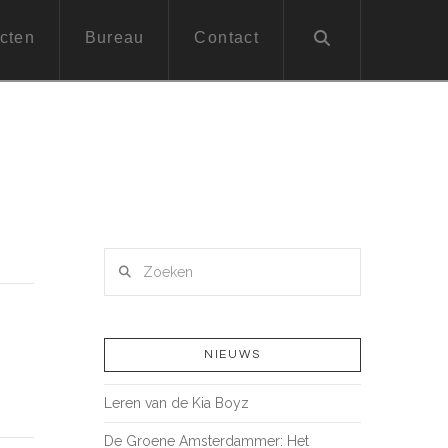
cten
Bureau
Contact
Zoeken
NIEUWS
.
Leren van de Kia Boyz
De Groene Amsterdammer: Het