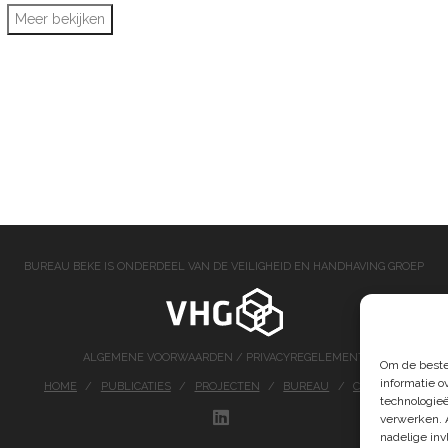
Meer bekijken
BUREAU BEKE IS ONDERDEEL VAN DE VEILIGHEID EN HANDHAVING GROEP
ALGEMENE VOORWAARDEN
/
PRIVACYREGELEMENT
Om de beste
informatie o
HOME
PUBLICATIES
PROJECTEN
BUREAU
CONTACT
technologieë
verwerken. 
LINKEDIN
nadelige in