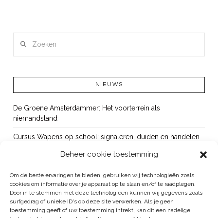
LEES MEER
Zoeken
NIEUWS
De Groene Amsterdammer: Het voorterrein als
niemandsland
Cursus Wapens op school: signaleren, duiden en handelen
Beheer cookie toestemming
OUT!
Bureau Beke ontwikkelt jeugdmonitor Aruba
Om de beste ervaringen te bieden, gebruiken wij technologieën zoals
cookies om informatie over je apparaat op te slaan en/of te raadplegen.
Vacature: senior onderzoeker
Door in te stemmen met deze technologieën kunnen wij gegevens zoals
surfgedrag of unieke ID's op deze site verwerken. Als je geen
toestemming geeft of uw toestemming intrekt, kan dit een nadelige