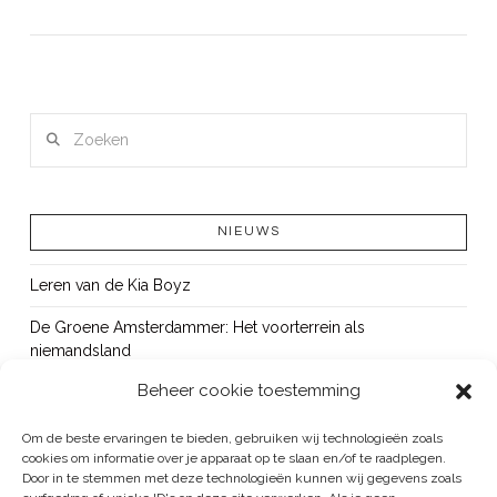
LEES MEER
Zoeken
NIEUWS
Leren van de Kia Boyz
De Groene Amsterdammer: Het voorterrein als
niemandsland
Beheer cookie toestemming
Cursus Wapens op school: signaleren, duiden en handelen
OUT!
Om de beste ervaringen te bieden, gebruiken wij technologieën zoals
cookies om informatie over je apparaat op te slaan en/of te raadplegen.
Bureau Beke ontwikkelt jeugdmonitor Aruba
Door in te stemmen met deze technologieën kunnen wij gegevens zoals