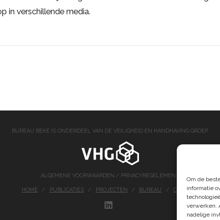
p in verschillende media.
BUREAU BEKE IS ONDERDEEL VAN DE VEILIGHEID EN HANDHAVING GROEP
ALGEMENE VOORWAARDEN
/
PRIVACYREGELEMENT
Om de beste
informatie o
HOME
PUBLICATIES
PROJECTEN
BUREAU
CONTACT
technologieë
verwerken. 
LINKEDIN
nadelige in