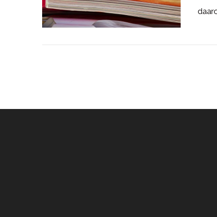
daaro
LEES MEER