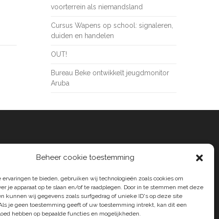
voorterrein als niemandsland
Cursus Wapens op school: signaleren,
duiden en handelen
OUT!
Bureau Beke ontwikkelt jeugdmonitor
Aruba
Beheer cookie toestemming
 ervaringen te bieden, gebruiken wij technologieën zoals cookies om
ver je apparaat op te slaan en/of te raadplegen. Door in te stemmen met deze
n kunnen wij gegevens zoals surfgedrag of unieke ID's op deze site
Als je geen toestemming geeft of uw toestemming intrekt, kan dit een
vloed hebben op bepaalde functies en mogelijkheden.