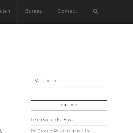
cten
Bureau
Contact
Zoeken
NIEUWS
Leren van de Kia Boyz
t
De Groene Amsterdammer: Het