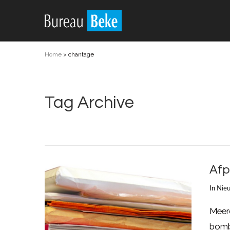
Home
>
chantage
Tag Archive
Afp
In
Nie
Meerd
bombr