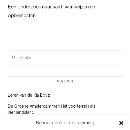
Een onderzoek naar aard, werkwijzen en
opbrengsten.
Zoeken
NIEUWS
Leren van de Kia Boyz
De Groene Amsterdammer: Het voorterrein als
niemandsland
Beheer cookie toestemming
Cursus Wapens op school: signaleren, duiden en handelen