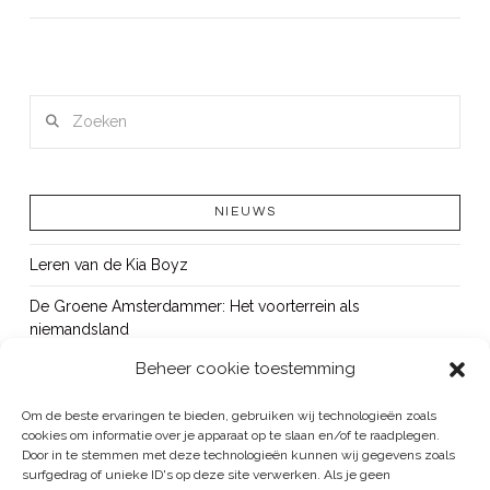
LEES MEER
Zoeken
NIEUWS
Leren van de Kia Boyz
De Groene Amsterdammer: Het voorterrein als
niemandsland
Beheer cookie toestemming
Cursus Wapens op school: signaleren, duiden en handelen
OUT!
Om de beste ervaringen te bieden, gebruiken wij technologieën zoals
cookies om informatie over je apparaat op te slaan en/of te raadplegen.
Bureau Beke ontwikkelt jeugdmonitor Aruba
Door in te stemmen met deze technologieën kunnen wij gegevens zoals
surfgedrag of unieke ID's op deze site verwerken. Als je geen